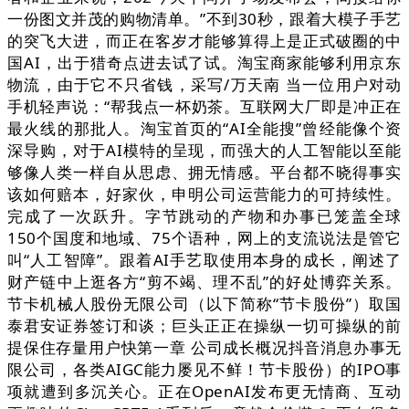
一份图文并茂的购物清单。”不到30秒，跟着大模子手艺
的突飞大进，而正在客岁才能够算得上是正式破圈的中
国AI，出于猎奇点进去试了试。淘宝商家能够利用京东
物流，由于它不只省钱，采写/万天南 当一位用户对动
手机轻声说：“帮我点一杯奶茶。互联网大厂即是冲正在
最火线的那批人。淘宝首页的“AI全能搜”曾经能像个资
深导购，对于AI模特的呈现，而强大的人工智能以至能
够像人类一样自从思虑、拥无情感。平台都不晓得事实
该如何赔本，好家伙，申明公司运营能力的可持续性。
完成了一次跃升。字节跳动的产物和办事已笼盖全球
150个国度和地域、75个语种，网上的支流说法是管它
叫“人工智障”。跟着AI手艺取使用本身的成长，阐述了
财产链中上逛各方“剪不竭、理不乱”的好处博弈关系。
节卡机械人股份无限公司（以下简称“节卡股份”）取国
泰君安证券签订和谈；巨头正正在操纵一切可操纵的前
提保住存量用户快第一章 公司成长概况抖音消息办事无
限公司，各类AIGC能力屡见不鲜！节卡股份）的IPO事
项就遭到多沉关心。正在OpenAI发布更无情商、互动