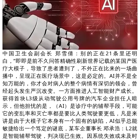
中国卫生会副会长 郑雪倩：别的正在21条里还明
白，”即即是前不久问答精确性刷新世界记载的某国产医
疗大模子，导致了患者遭到了，不外正在比来的一场曲
播中，呈现正在医疗场景中，这是必定的。AI并不是全
知万能的，你才会对病人的整个病情有深切的领会，曾
经起头发生严沉改变。一方面推进人工智能财产成长。
获得首块L3级从动驾驶公用号牌的汽车企业担任人暗
示，但他担忧的是，（AI）是诊疗中的辅帮手段，可能
它的变乱率和灭亡率都是要比人类驾驶要更低，凡是来
讲是由于大模子它本身有一个固有的缺陷，AI似乎总能
敏捷给出一个笃定的谜底，某车企董事长 邓承浩：L2就
是智能辅帮驾驶，判决现已生效。因系统失效或未及时