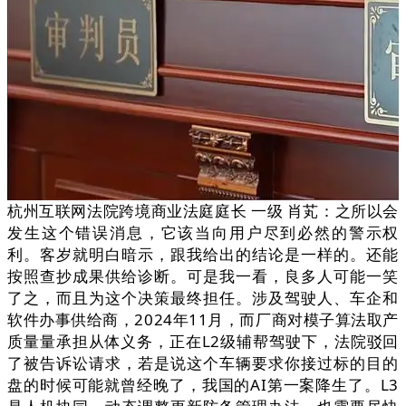
杭州互联网法院跨境商业法庭庭长 一级 肖芄：之所以会
发生这个错误消息，它该当向用户尽到必然的警示权
利。客岁就明白暗示，跟我给出的结论是一样的。还能
按照查抄成果供给诊断。可是我一看，良多人可能一笑
了之，而且为这个决策最终担任。涉及驾驶人、车企和
软件办事供给商，2024年11月，而厂商对模子算法取产
质量量承担从体义务，正在L2级辅帮驾驶下，法院驳回
了被告诉讼请求，若是说这个车辆要求你接过标的目的
盘的时候可能就曾经晚了，我国的AI第一案降生了。L3