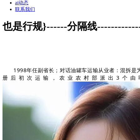
ai动态
联系我们
也是行规}------分隔线--------------
1998年任副省长；对话油罐车运输从业者：混拆是为更多货源，也是
册后初次运输，农业农村部派出3个由