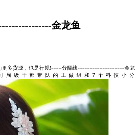
--------------金龙鱼
行规}------分隔线----------------------
司局级干部带队的工做组和7个科技小