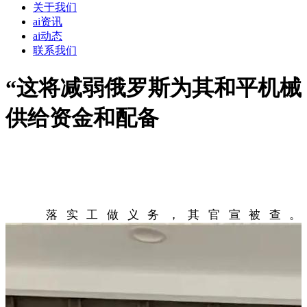
关于我们
ai资讯
ai动态
联系我们
“这将减弱俄罗斯为其和平机械
供给资金和配备
落实工做义务，其官宣被查。