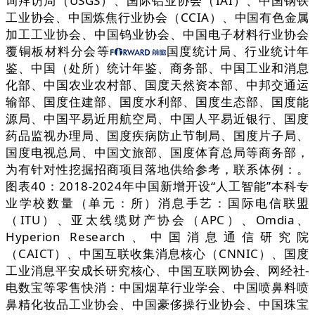
询拜访局（USGS）、国际铝业协会（IAI）、中国钢铁
工业协会、中国炼焦行业协会（CCIA）、中国有色金属
加工工业协会、中国钨业协会、中国电子材料行业协会
覆铜板材料分会等
国度统计局、行业统计年
鉴、中国（处所）统计年鉴、商务部、中国工业和消息
化部、中国农业农村部、国度天然资本部、中邦交通运
输部、国度住建部、国度水利部、国度生态部、国度能
源局、中国平易近用航空局、中国人平易近银行、国度
药品监视办理局、国度疾病防止节制局、国度片子局、
国度电视总局、中国文旅部、国度体育总局等商务部，
为有针对性挖掘招商项目落地供给参考，联系体例：。
图表40：2018-2024年中国新增开设“人工智能”本科专
业学校数量（单元：所）消息手艺：国际电信联盟
（ITU）、亚太线缆财产协会（APC）、Omdia、
Hyperion Research、中国消息通信研究院
（CAICT）、中国互联收集消息核心（CNNIC）、国度
工业消息平安成长研究核心、中国互联网协会、网经社-
电数宝等零售快消：中国烟草行业学会、中国喷鼻料喷
鼻精化妆品工业协会、中国豪侈操行业协会、中国珠宝