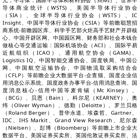
元，半导体：国际半导体和材料协会（SEMI）、世界半
导体商业统计（WSTS) 、美国半导体行业协会
（SIA）、全球半导体行业协会（WSTS）、IC
Insight、中国半导体行业协会（CSIA）等前瞻聪慧招
商系统-前瞻园区库、科学手艺部火炬高手艺财产开辟核
心、中国开辟区网、中国园区网、财务部和社会本钱合
做核心等交通运输：国际机场协会（ACI）、国际平易
近航组织（ICAO）、通用航空协会（GAMA)、
Logistics IQ、中国智能交通协会、国度铁局、中国公
网、中国航空运输协会、中国物流取采购结合会
（CFLP）等前瞻企业大数据平台-企查猫、国度企业信
用消息公示系统、国度政务办事平台-信用消息查询、国
度消息核心-信用中国等麦肯锡（Mc Kinsey）、
（BCG）、贝恩（Bain）、科尔尼（KEARNEY）、奥
纬（Oliver Wyman）、德勤（Deloitte）、罗兰贝格
（Roland Berger）、普华永道、埃森哲、Gartner、
IDC、IHS Markit、Grand View Research、尼尔森
（Nielsen）、彭博（Bloomberg）等前瞻上市企业大
数据平台、美国证券买卖所、英国伦敦证券买卖所、法