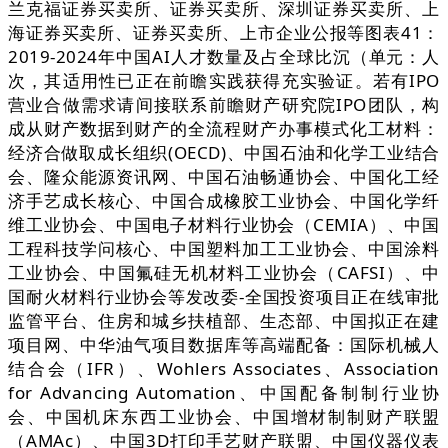
兰克福证券买卖所、证券买卖所、深圳证券买卖所、上
海证券买卖所、证券买卖所、上市企业公报等图表41：
2019-2024年中国AI人才数量及占全球比沉（单元：人
次，其适用性已正在前瞻实践获得充实验证。若有IPO
营业合做需求请间接联系前瞻财产研究院IPO团队，构
成从财产数据到财产的全流程财产办事模式化工材料：
经济合做取成长组织(OECD)、中国石油和化学工业结合
会、隆众能源资讯网、中国石油畅通协会、中国化工经
济手艺成长核心、中国合成橡胶工业协会、中国化学纤
维工业协会、中国电子材料行业协会（CEMIA）、中国
工程科技学问核心、中国塑料加工工业协会、中国涂料
工业协会、中国氟硅无机材料工业协会（CAFSI）、中
国耐火材料行业协会等发改委-全国投资项目正在线审批
监管平台、住房和城乡扶植部、生态部、中国拟正在建
项目网、中华油气项目数据库等高端配备：国际机械人
结合会（IFR）、Wohlers Associates、Association
for Advancing Automation、中国配备制制行业协
会、中国机床东西工业协会、中国增材制制财产联盟
（AMAc）、中国3D打印手艺财产联盟、中国仪器仪表