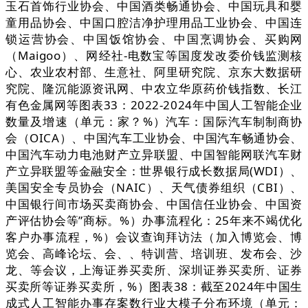
玉石首饰行业协会、中国酒类畅通协会、中国玩具和婴
童用品协会、中国口腔洁净护理用品工业协会、中国连
锁运营协会、中国饭馆协会、中国烹调协会、买购网
（Maigoo）、网经社-电数宝等国度发改委价钱监测核
心、农业农村部、生意社、阿里研究院、京东大数据研
究院、隆沉能源资讯网、中农立华原药价钱指数、长江
有色金属网等图表33：2022-2024年中国人工智能企业
数量及增速（单元：家？%）汽车：国际汽车制制商协
会（OICA）、中国汽车工业协会、中国汽车畅通协会、
中国汽车动力电池财产立异联盟、中国智能网联汽车财
产立异联盟等金融安全：世界银行成长数据局(WDI）、
美国安全专员协会（NAIC）、天气债券组织（CBI）、
中国银行间市场买卖商协会、中国信任业协会、中国资
产评估协会等”商标。%）办事流程化：25年来不竭优化
客户办事流程，%）会议查询拜访法（加入博览会、博
览会、高峰论坛、会、、特训营、培训班、发布会、沙
龙、等会议，上海证券买卖所、深圳证券买卖所、证券
买卖所等证券买卖所，%）图表38：截至2024年中国生
成式人工智能办事存案数行业大模子分布环境（单元：