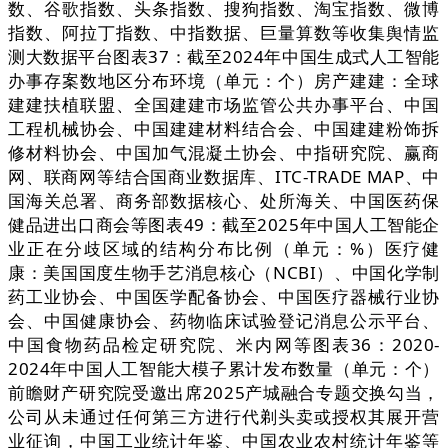
数、谷歌指数、头条指数、搜狗指数、淘宝指数、微博
指数、阿拉丁指数、中指数据、巨量算数等收集舆情监
测大数据平台图表37：截至2024年中国生成式人工智能
办事存案数地区分布环境（单元：个）房产建建：全球
建建扶植联盟、全国建建市场监管公共办事平台、中国
工程机械协会、中国建建材料结合会、中国建建粉饰拆
修材料协会、中国加气混凝土协会、中指研究院、赢商
网、联商网等结合国商业数据库、ITC-TRADE MAP、中
国海关总署、商务部数据核心、处所海关、中国医药保
健品进出口商会等图表49：截至2025年中国人工智能企
业正在分歧区域的结构分布比例（单元：%）医疗健
康：美国国度生物手艺消息核心（NCBI）、中国化学制
药工业协会、中国医学配备协会、中国医疗器械行业协
会、中国健康协会、药物临床试验登记消息公示平台、
中国食物药品检定研究院、米内网等图表36：2020-
2024年中国人工智能大模子累计发布数量（单元：个）
前瞻财产研究院受邀出席2025产城融合专题交换勾当，
公司从未通过任何第三方进行代剃头卖或授权其展开营
业征询，中国工业统计年鉴、中国农业农村统计年鉴等