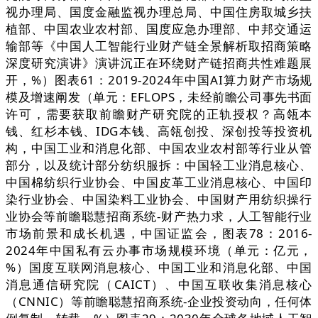
视办理局、国度金融监视办理总局、中国住房取城乡扶
植部、中国农业农村部、国度应急办理部、中邦交通运
输部等《中国人工智能行业财产链全景解析取招商策略
深度研究演讲》演讲沉正在环绕财产链招商共性难题展
开，%）图表61：2019-2024年中国AI算力财产市场规
模及增速阐发（单元：EFLOPS，未经前瞻公司事先书面
许可，需要获取前瞻财产研究院的正轨授权？高瓴本
钱、红杉本钱、IDG本钱、高瓴创投、深创投等投资机
构，中国工业和消息化部、中国农业农村部等行业从管
部分，以及统计部分纺织服拆：中国轻工业消息核心、
中国棉纺织行业协会、中国皮革工业消息核心、中国印
染行业协会、中国染料工业协会、中国财产用纺织操行
业协会等前瞻聪慧招商系统-财产热力求，人工智能行业
市场前景和成长机遇，中国证监会，图表78：2016-
2024年中国私有云办事市场规模环境（单元：亿元，
%）国度互联网消息核心、中国工业和消息化部、中国
消息通信研究院（CAICT）、中国互联收集消息核心
（CNNIC）等前瞻聪慧招商系统-企业投资动向，任何体