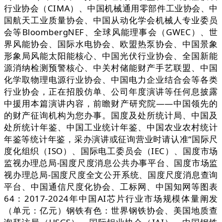
行业协会（CIMA）、中国机械通用零部件工业协会、中
国航天工业质量协会、中国从动化学会机械人专业委员
会等BloombergNEF、全球风能理事会（GWEC）、世
界风能协会、国际水电协会、欧盟热泵协会、中国景象
形象局风能太阳能核心、中国光伏行业协会、全国新能
源消纳检测预警核心、中关村储能财产手艺联盟、中国
化学取物理电源行业协会、中国电力企业结合会等各类
行业协会，正在招股仿单、公司年度演讲等任何息披露
中援用本篇演讲内容，前瞻财产研究院——中国领先的
的财产征询机构为您办事。国度及处所统计局、中国及
处所统计年鉴、中国工业统计年鉴、中国农业农村统计
年鉴等统计年鉴，采办演讲或征询营业时请认准“国际尺
度化组织（ISO）、国际电工委员会（IEC）、国度市场
监视办理总局-国度尺度消息公共办事平台、国度市场监
视办理总局-国度尺度全文公开系统、国度尺度消息查询
平台、中国通信尺度化协会、工标网、中国知网等图表
64：2017-2024年中国AI芯片行业市场规模体量阐发
（单元：亿元）钢铁有色：世界钢铁协会、美国地质查