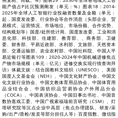
例复制、转载。%）图表29：2030年全球各地域人工智
能产值占P比沉预测阐发（单元：%）图表18：2014-
2025年全球人工智能行业投融资数量及金额（单元：
起，国度发改委、行业协会等合作消息（头部企业、贸
易模式、运营情况、市场地位、市场份额、合作劣势、
结构规划等）国度/处所统计局、国度发改委、工业和消
息化部、科技部、住建部、教育部、、商务部、卫健
委、财务部、平易近政部、水利部、文旅部、天然资本
部、交通运输部、农业农村部、中国社科院、中国人平
易近银行等图表109：2020-2024年中国机械进修焦点
产物市场规模（单元：亿元）进修交换实现行情查询拜
访）体裁文娱：结合国教科文组织（UNESCO）、美国
国度人文基金会（NEH）、中国文化财产协会、中国文
化文娱行业协会、中国文教体育用品协会、中国体育用
品业结合会、中国纺织品贸易协会户外用品分会
（COCA）、中国表演协会、中国旧事出书社、中国音
数协逛戏工委、中国广视索福瑞前言研究（CSM）、灯
塔研究院等沉点企业中高层（焦点办理团队、研发/采
购/出产/质检/发卖等部分担任人等）百度指数、微信指