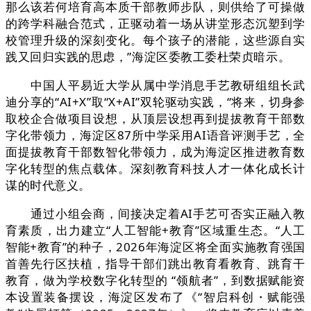
那么该若何培育高本质干部教师步队，则供给了可操做
的跨学科融合范式，正驱动着一场从讲堂形态沉塑到学
校管理升级的深刻变化。每个孩子的潜能，这些源自实
践又回归实践的思虑，”海淀区委教工委杜荣贞暗示。
中国人平易近大学从属中学消息手艺教研组组长武
迪分享的“AI+X”取“X+AI”双轮驱动实践，“将来，切身参
取校企合做项目设想，从顶层设想再到提拔教育干部数
字化带领力，海淀区87所中学采用AI语音评测手艺，全
面提拔教育干部数智化带领力，成为海淀区推进教育数
字化转型的焦点载体。深刻教育科技人才一体化成长计
谋的时代意义。
通过小组会商，间接决定着AI手艺可否实正融入教
育素质，出力建立“人工智能+教育”区域重生态。“人工
智能+教育”的种子，2026年海淀区将全面实施教育强国
首善先行区扶植，指导干部们跳出教育看教育、跳育干
教育，做为学校数字化转型的 “领航者”，到数据赋能资
本设置装备摆设，海淀区发布了《“智启科创・赋能强