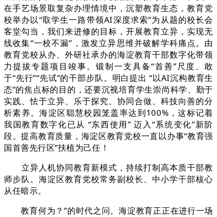
在手艺场景取复杂办理情境中，沉塑教育生态，教育党
校举办以“取学生一路带领AI深度求索”为从题的校长会
客堂勾当，我们来进修的目标，开展教育立异，实现无
线收集“一校不漏”，激发立异思维并破解学科痛点。由
教育党校从办、外研社承办的海淀教育干部数字化带领
力提拔专题项目竣事。锻制一支具备“首善”尺度、敢
于“先行”“先试”的干部步队。明白提出 “以AI沉构教育生
态”的焦点标的目的，还要沉视培育学生崇尚科学、勤于
实践、怯于立异、乐于探究、协同合做、科技向善的分
析素养。海淀区聪慧校园笼盖率达到100%，这标记着
我国教育数字化已从 “东西使用” 迈入“系统变化”新阶
段。提高教育质量，海淀区教育党校一直以办事“教育强
国首善先行区”扶植为己任！
立异人机协同教育新模式，持续打制高本质干部教
师步队。海淀区教育党校常务副校长、中小学干部核心
从任暗示。
教育何为？”的时代之问。海淀教育正正在进行一场