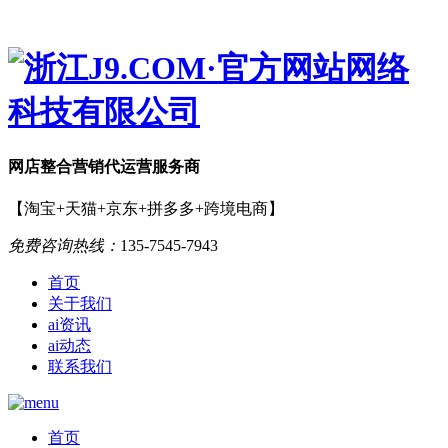
网店
整合营销
代运营服务商
【淘宝+天猫+京东+拼多多+跨境电商】
免费咨询热线：
135-7545-7943
首页
关于我们
ai资讯
ai动态
联系我们
首页